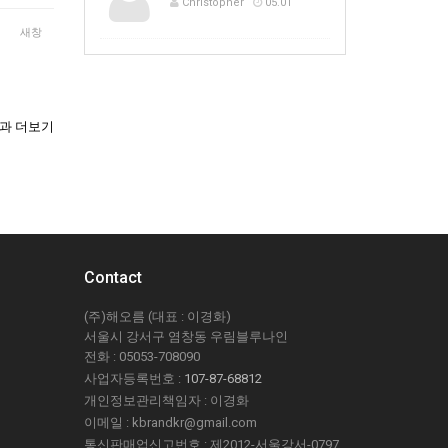
Christopher
05.01
새창
과 더보기
Contact
(주)해오름 (대표 : 이경화)
서울시 강서구 염창동 우림블루나인
전화 : 05053-708090
사업자등록번호 :
107-87-68812
개인정보관리책임자 : 이경화
이메일 : kbrandkr@gmail.com
통신판매업신고번호 : 제2012-서울강서-0797