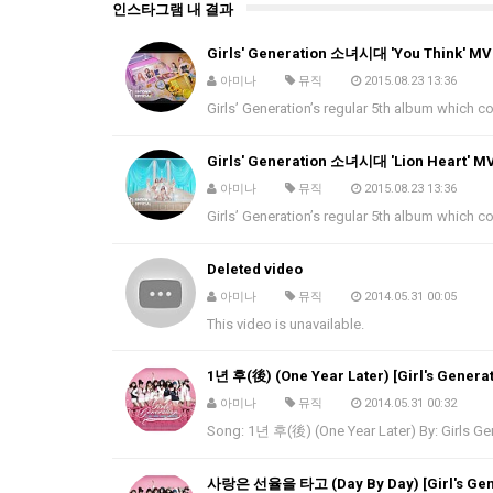
인스타그램 내 결과
Girls' Generation 소녀시대 'You Think' MV
아미나
뮤직
2015.08.23 13:36
Girls’ Generation’s regular 5th album which c
Girls' Generation 소녀시대 'Lion Heart' M
아미나
뮤직
2015.08.23 13:36
Girls’ Generation’s regular 5th album which c
Deleted video
아미나
뮤직
2014.05.31 00:05
This video is unavailable.
1년 후(後) (One Year Later) [Girl's Generat
아미나
뮤직
2014.05.31 00:32
Song: 1년 후(後) (One Year Later) By: Girls
사랑은 선율을 타고 (Day By Day) [Girl's Gen