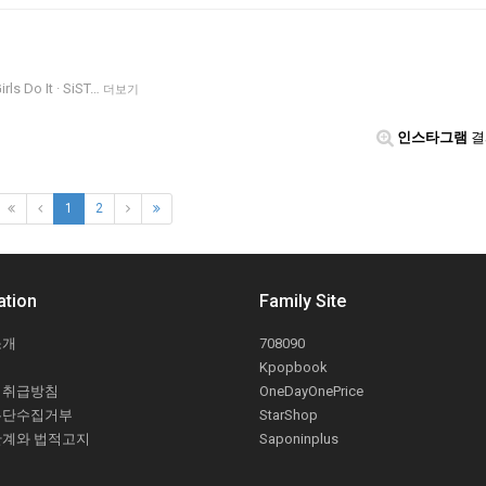
rls Do It · SiST…
더보기
인스타그램
결
1
2
ation
Family Site
소개
708090
Kpopbook
 취급방침
OneDayOnePrice
무단수집거부
StarShop
한계와 법적고지
Saponinplus