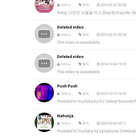
아미나
뮤직
2014.05.31 00:28
Song: 사랑은 선율을 타고 (Day By Day) By: Gir
Deleted video
아미나
뮤직
2014.05.31 00:33
This video is unavailable.
Deleted video
아미나
뮤직
2014.10.04 19:39
This video is unavailable.
Push Push
아미나
뮤직
2019.12.19 16:50
Provided to YouTube by DJ Central Records 
Nahonja
아미나
뮤직
2020.03.04 03:17
Provided to YouTube by Symphonic Distribut