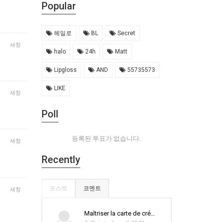
Popular
헤일로
BL
Secret
새창
halo
24h
Matt
Lipgloss
AND
55735573
LIKE
새창
Poll
등록된 투표가 없습니다.
새창
Recently
포스트
코멘트
새창
Maîtriser la carte de cré…